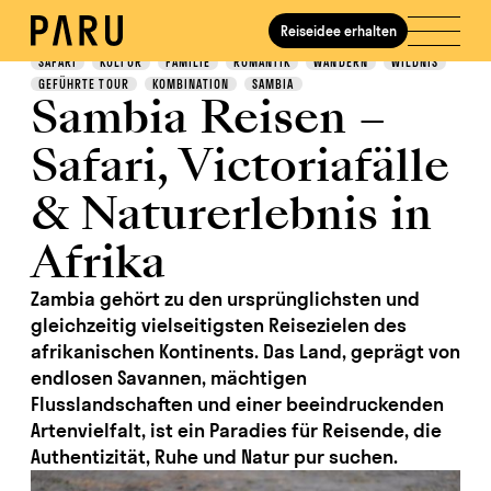
Reiseidee erhalten
Entdecken
SAFARI
KULTUR
FAMILIE
ROMANTIK
WANDERN
WILDNIS
GEFÜHRTE TOUR
KOMBINATION
SAMBIA
Sambia Reisen –
Safari, Victoriafälle
& Naturerlebnis in
Afrika
Zambia gehört zu den ursprünglichsten und
gleichzeitig vielseitigsten Reisezielen des
afrikanischen Kontinents. Das Land, geprägt von
endlosen Savannen, mächtigen
Flusslandschaften und einer beeindruckenden
Artenvielfalt, ist ein Paradies für Reisende, die
Authentizität, Ruhe und Natur pur suchen.