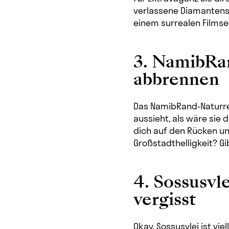
verlassene Diamantenst
einem surrealen Filmset
3. NamibRa
abbrennen
Das NamibRand-Naturrese
aussieht, als wäre sie
dich auf den Rücken un
Großstadthelligkeit? Gib
4. Sossusvl
vergisst
Okay, Sossusvlei ist vi