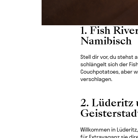
1. Fish Riv
Namibisch
Stell dir vor, du stehs
schlängelt sich der Fis
Couchpotatoes, aber wen
verschlagen.
2. Lüderitz
Geistersta
Willkommen in Lüderitz,
für Extravaganz sie dir