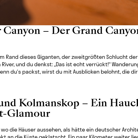
er Canyon – Der Grand Canyo
t am Rand dieses Giganten, der zweitgrößten Schlucht der W
h River, und du denkst: „Das ist echt verrückt!“ Wanderun
n du's packst, wirst du mit Ausblicken belohnt, die dir
 und Kolmanskop – Ein Hauc
dt-Glamour
 wo die Häuser aussehen, als hätte ein deutscher Archite
ekt an die Küste geklatscht. Ein paar Kilometer weiter li