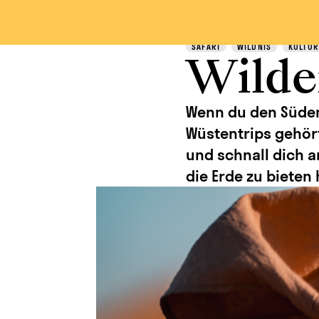
Entdecken
SAFARI
WILDNIS
KULTUR
Wilde
Wenn du den Süden 
Wüstentrips gehört
und schnall dich a
die Erde zu bieten 