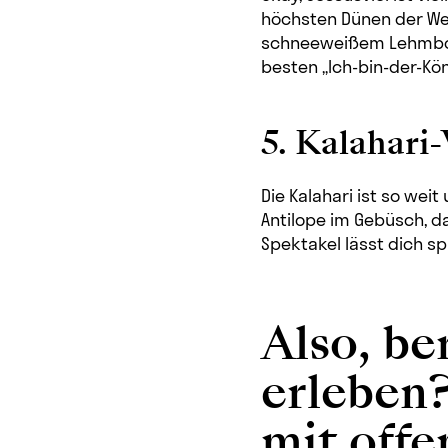
höchsten Dünen der We
schneeweißem Lehmbode
besten „Ich-bin-der-Kö
5. Kalahari
Die Kalahari ist so weit
Antilope im Gebüsch, da
Spektakel lässt dich sp
Also, be
erleben
mit offe