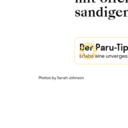
sandige
Der Paru-Ti
Erlebe eine unverges
Photos by Sarah Johnson