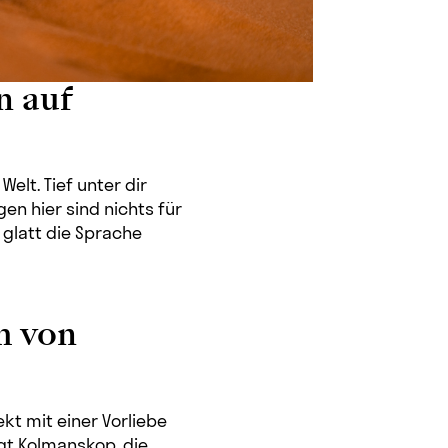
n auf
elt. Tief unter dir
gen hier sind nichts für
 glatt die Sprache
h von
kt mit einer Vorliebe
egt Kolmanskop, die