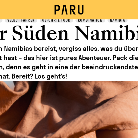
SELBST FAHREN
GEFÜHRTE TOUR
KOMBINATION
NAMIBIA
r Süden Namib
Namibias bereist, vergiss alles, was du über
 hast – das hier ist pures Abenteuer. Pack di
n, denn es geht in eine der beeindruckendste
hat. Bereit? Los geht’s!