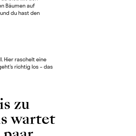
ten Bäumen auf
 und du hast den
l. Hier raschelt eine
eht’s richtig los – das
is zu
s wartet
 paar