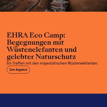
EHRA Eco Camp:
Begegnungen mit
Wüstenelefanten und
gelebter Naturschutz
Ein Treffen mit den majestätischen Wüstenelefanten.
Zum Angebot