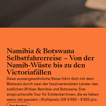
Namibia & Botswana
Selbstfahrerreise – Von der
Namib-Wüste bis zu den
Victoriafällen
Diese aussergewöhnliche Reise führt dich mit dem
Mietauto durch zwei der faszinierendsten Länder des
südlichen Afrikas: Namibia und Botswana. Eine
anspruchsvolle Tour für Entdecker:Innen, die es lieben
wenn viel passiert. | Richtpreis: CHF 6’900 – 8’900 pro
Person (exkl. Flug)
Zum Angebot