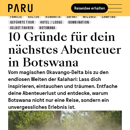
Reiseidee erhalten
Entdecken
FAMILIE
KULTUR
ROMANTIK
SAFARI
WILDNIS
CAMPING
GEFÜHRTE TOUR
HOTEL / LODGE
KOMBINATION
SELBST FAHREN
BOTSWANA
10 Gründe für dein
nächstes Abenteuer
in Botswana
Vom magischen Okavango-Delta bis zu den
endlosen Weiten der Kalahari: Lass dich
inspirieren, eintauchen und träumen. Entfache
deine Abenteuerlust und entdecke, warum
Botswana nicht nur eine Reise, sondern ein
unvergessliches Erlebnis ist.